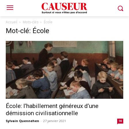
Accueil
Mots-clés
École
Mot-clé: École
École: l’habillement généreux d’une
démission civilisationnelle
Sylvain Quennehen
-
27 janvier 2021
98