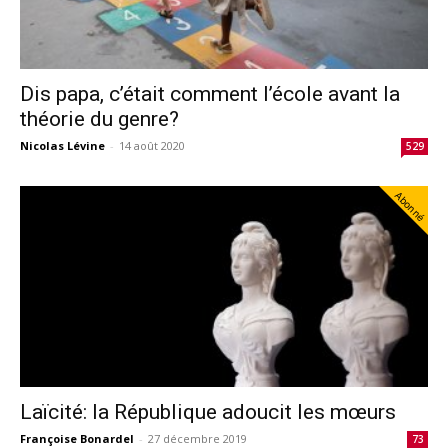
Dis papa, c’était comment l’école avant la
théorie du genre?
Nicolas Lévine
-
14 août 2020
529
Abonné
Laïcité: la République adoucit les mœurs
Françoise Bonardel
-
27 décembre 2019
73