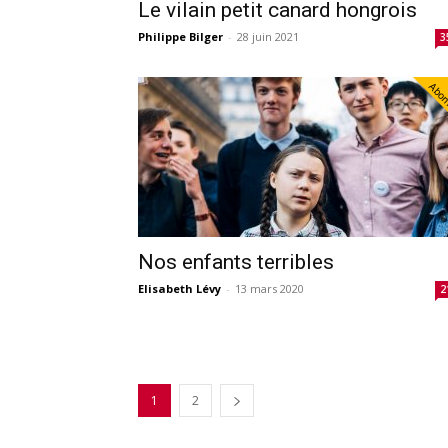
Le vilain petit canard hongrois
Philippe Bilger
-
28 juin 2021
3
Abo
Nos enfants terribles
Elisabeth Lévy
-
13 mars 2020
2
1
2