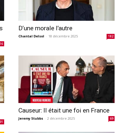
s
D’une morale l’autre
Chantal Delsol
-
18 décembre 2025
182
16
Causeur: Il était une foi en France
Jeremy Stubbs
-
2 décembre 2025
69
91