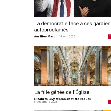
La démocratie face à ses gardien
autoproclamés
Aurélien Marq
-
14 avril 2026
1
La fille gênée de l’Église
Elisabeth Lévy et Jean-Baptiste Roques
-
8 décembre 2025
1