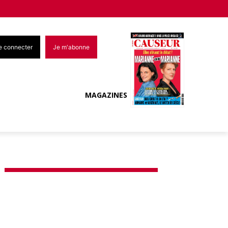
e connecter
Je m'abonne
MAGAZINES