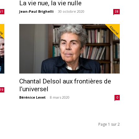
La vie nue, la vie nulle
Jean-Paul Brighelli
-
30 octobre 2020
51
38
nné
Abonné
Chantal Delsol aux frontières de
l’universel
19
Bérénice Levet
-
8 mars 2020
0
Page 1 sur 2