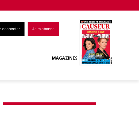
e connecter
Je m'abonne
MAGAZINES