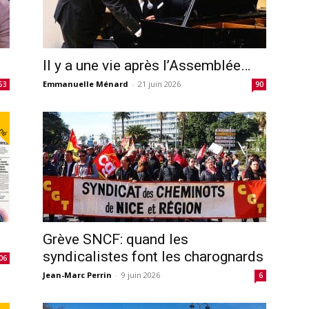
Il y a une vie après l’Assemblée…
Emmanuelle Ménard
-
21 juin 2026
53
90
nné
Grève SNCF: quand les
syndicalistes font les charognards
06
Jean-Marc Perrin
-
9 juin 2026
6