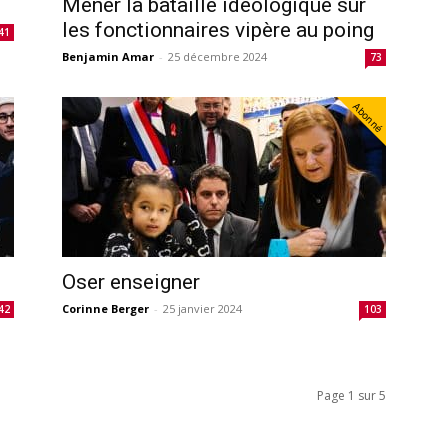
Mener la bataille idéologique sur
les fonctionnaires vipère au poing
41
Benjamin Amar
-
25 décembre 2024
73
Abonné
Oser enseigner
Corinne Berger
-
25 janvier 2024
42
103
Page 1 sur 5