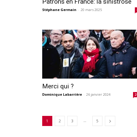
Patrons en France: la sinistrose
Stéphane Germain
-
20 mars 2025
Merci qui ?
Dominique Labarrière
-
26 janvier 2024
2
...
1
2
3
5