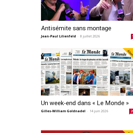
Antisémite sans montage
Jean-Paul Lilienfeld
-
8 juillet 2026
Abo
Un week-end dans « Le Monde »
Gilles-William Goldnadel
-
14 juin 2026
2