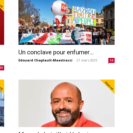
nné
Un conclave pour enfumer…
Edouard Chaplault-Maestracci
-
21 mars 2025
56
93
nné
Abonné