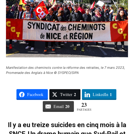
Manifestation des cheminots contre la réforme des retraites, le 7 mars 2023,
Promenade des Anglais à Nice © SYSPEO/SIPA
2
1
Facebook
Twitter
LinkedIn
23
20
Email
PARTAGES
Il y a eu treize suicides en cinq mois à la
SNCF. Un drame humain que Sud-Rail et