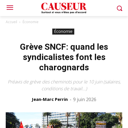
Accueil
Économie
Économie
Grève SNCF: quand les
syndicalistes font les
charognards
Préavis de grève des cheminots pour le 10 juin (salaires,
conditions de travail...)
Jean-Marc Perrin
-
9 juin 2026