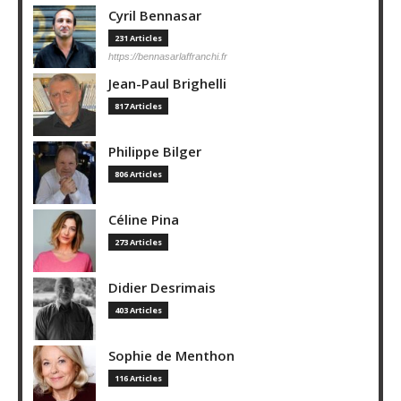
Cyril Bennasar
231 Articles
https://bennasarlaffranchi.fr
Jean-Paul Brighelli
817 Articles
Philippe Bilger
806 Articles
Céline Pina
273 Articles
Didier Desrimais
403 Articles
Sophie de Menthon
116 Articles