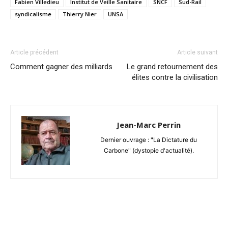
Fabien Villedieu
Institut de Veille Sanitaire
SNCF
Sud-Rail
syndicalisme
Thierry Nier
UNSA
Article précédent
Article suivant
Comment gagner des milliards
Le grand retournement des
élites contre la civilisation
Jean-Marc Perrin
Dernier ouvrage : "La Dictature du
Carbone" (dystopie d'actualité).