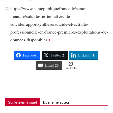
https://www.santepubliquefrance.fr/sante-
mentale/suicides-et-tentatives-de-
suicide/rapportsynthese/suicide-et-activite-
professionnelle-en-france-premieres-exploitations-de-
donnees-disponibles
↩︎
2
1
Facebook
Twitter
LinkedIn
23
20
Email
PARTAGES
Sur le même sujet
Du même auteur