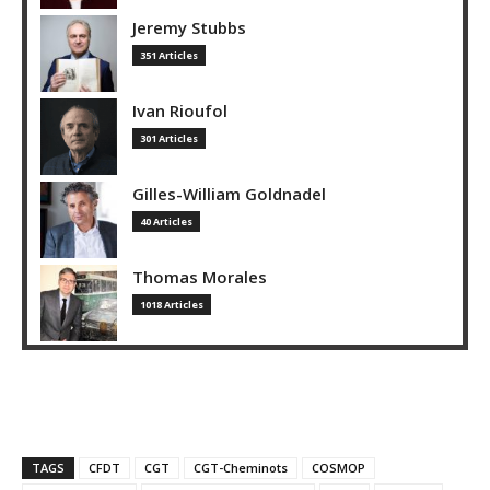
Jeremy Stubbs
351 Articles
Ivan Rioufol
301 Articles
Gilles-William Goldnadel
40 Articles
Thomas Morales
1018 Articles
TAGS
CFDT
CGT
CGT-Cheminots
COSMOP