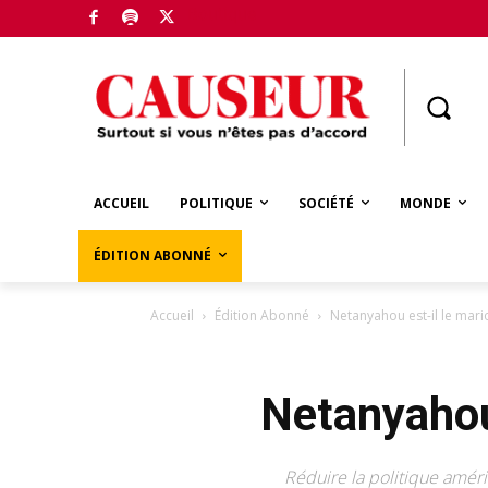
Boutique
ACCUEIL
POLITIQUE
SOCIÉTÉ
MONDE
ÉDITION ABONNÉ
Accueil
Édition Abonné
Netanyahou est-il le mar
Netanyahou
Réduire la politique améri