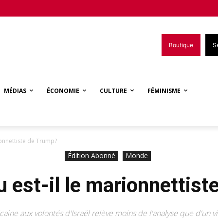
Boutique
S
MÉDIAS
ÉCONOMIE
CULTURE
FÉMINISME
ionnettiste de Trump?
Édition Abonné
Monde
 est-il le marionnettist
caine aux volontés d'Israël relève moins de l'analyse que d'un vi