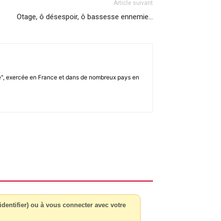
Article suivant
Otage, ô désespoir, ô bassesse ennemie…
ale", exercée en France et dans de nombreux pays en
dentifier) ou à vous connecter avec votre