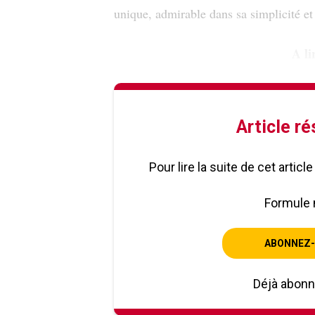
unique, admirable dans sa simplicité et do
A li
Article r
Pour lire la suite de cet artic
Formule 
ABONNEZ-
Déjà abon