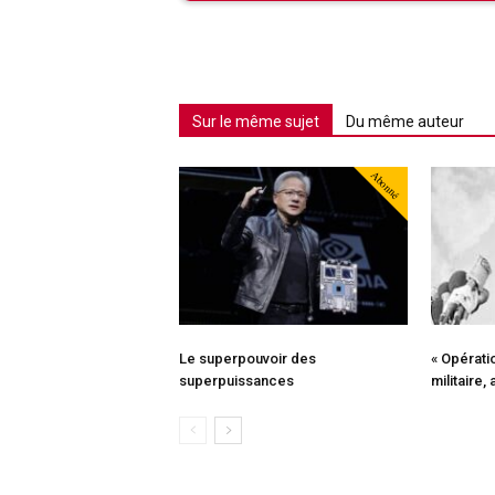
Sur le même sujet
Du même auteur
Abonné
Le superpouvoir des
« Opératio
superpuissances
militaire,