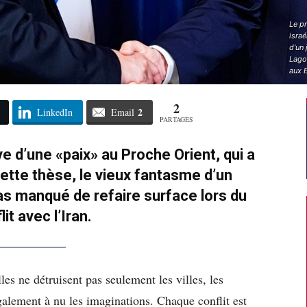
Le p
israé
d'un 
Lago
aux 
2
2
LinkedIn
Email
PARTAGES
ve d’une «paix» au Proche Orient, qui a
cette thèse, le vieux fantasme d’un
pas manqué de refaire surface lors du
lit avec l’Iran.
les ne détruisent pas seulement les villes, les
alement à nu les imaginations. Chaque conflit est