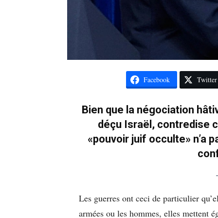
Facebook
Twitter
Bien que la négociation hâti
déçu Israël, contredise 
«pouvoir juif occulte» n’a 
conf
Les guerres ont ceci de particulier qu’el
armées ou les hommes, elles mettent ég