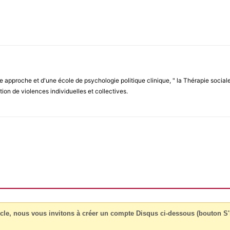
e approche et d'une école de psychologie politique clinique, " la Thérapie soci
ion de violences individuelles et collectives.
cle, nous vous invitons à créer un compte Disqus ci-dessous (bouton S'i