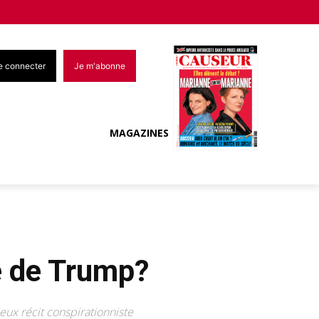
e connecter
Je m'abonne
MAGAZINES
e de Trump?
eux récit conspirationniste