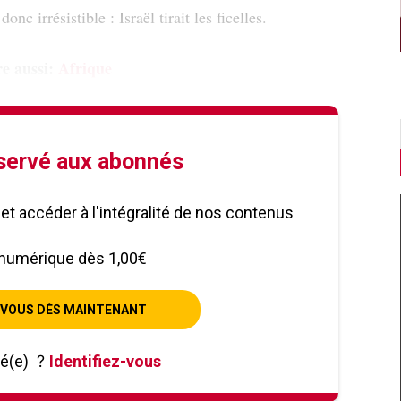
nc irrésistible : Israël tirait les ficelles.
re aussi:
Afrique
éservé aux abonnés
le et accéder à l'intégralité de nos contenus
numérique dès 1,00€
VOUS DÈS MAINTENANT
né(e)
?
Identifiez-vous