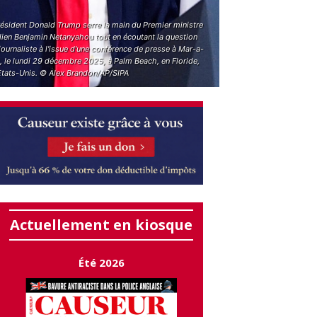
résident Donald Trump serre la main du Premier ministre
lien Benjamin Netanyahou tout en écoutant la question
journaliste à l'issue d'une conférence de presse à Mar-a-
, le lundi 29 décembre 2025, à Palm Beach, en Floride,
Etats-Unis. © Alex Brandon/AP/SIPA
Actuellement en kiosque
Été 2026