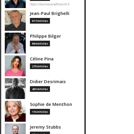
https://bennasarlaffranchi.fr
Jean-Paul Brighelli
817 Articles
Philippe Bilger
804 Articles
Céline Pina
273 Articles
Didier Desrimais
403 Articles
Sophie de Menthon
116 Articles
Jeremy Stubbs