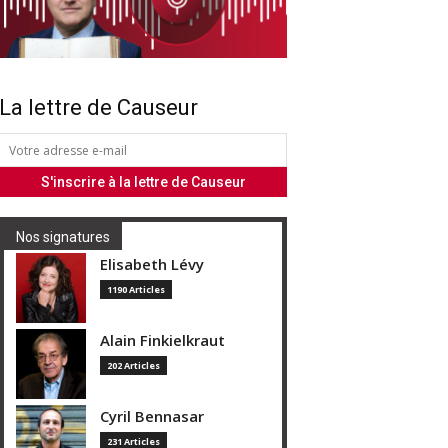
La lettre de Causeur
Nos signatures
Elisabeth Lévy
1190 Articles
Alain Finkielkraut
202 Articles
Cyril Bennasar
231 Articles