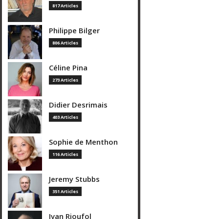
817 Articles
Philippe Bilger
806 Articles
Céline Pina
273 Articles
Didier Desrimais
403 Articles
Sophie de Menthon
116 Articles
Jeremy Stubbs
351 Articles
Ivan Rioufol