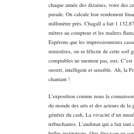
chaque année des dizaines, voire des cen
parade. On calcule leur rendement fina
millimètre près. Chagall a fait 1 132,
mètres au compteur et les maîtres flam
Espérons que les impressionnistes casse
ministères, on se félicite de cette soif 
comptables ne mentent pas, eux. C’est 
ouvert, intelligent et sensible. Ah, la F
chantant !
L’exposition comme nous la connaissons
du monde des arts et des acteurs de la 
générer du cash. La vivacité d’un musé
trébuchantes. L’audimat qui a fait tant d
belles institutions. Que dira-t-on au c