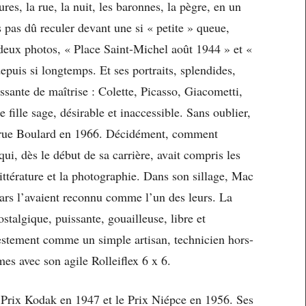
ures, la rue, la nuit, les baronnes, la pègre, en un
 pas dû reculer devant une si « petite » queue,
 deux photos, « Place Saint-Michel août 1944 » et «
uis si longtemps. Et ses portraits, splendides,
sante de maîtrise : Colette, Picasso, Giacometti,
 fille sage, désirable et inaccessible. Sans oublier,
l, rue Boulard en 1966. Décidément, comment
 qui, dès le début de sa carrière, avait compris les
littérature et la photographie. Dans son sillage, Mac
ars l’avaient reconnu comme l’un des leurs. La
stalgique, puissante, gouailleuse, libre et
destement comme un simple artisan, technicien hors-
es avec son agile Rolleiflex 6 x 6.
e Prix Kodak en 1947 et le Prix Niépce en 1956. Ses