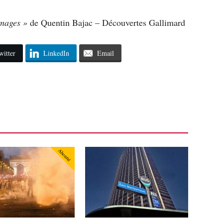
mages »
de Quentin Bajac – Découvertes Gallimard
witter
LinkedIn
Email
Abonné