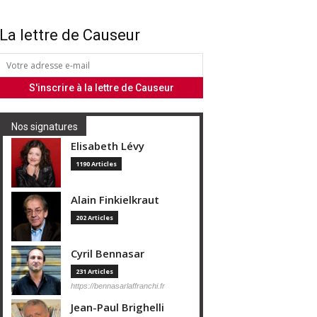
La lettre de Causeur
Nos signatures
Elisabeth Lévy
1190 Articles
Alain Finkielkraut
202 Articles
Cyril Bennasar
231 Articles
https://bennasarlaffranchi.fr
Jean-Paul Brighelli