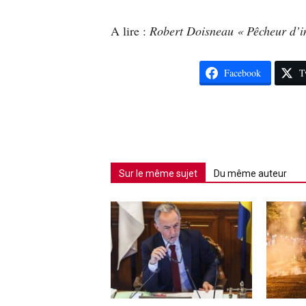
A lire :
Robert Doisneau « Pêcheur d’i
Facebook
T
Sur le même sujet
Du même auteur