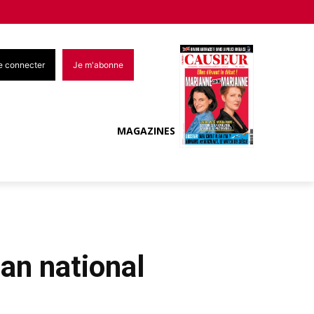
e connecter
Je m'abonne
MAGAZINES
an national