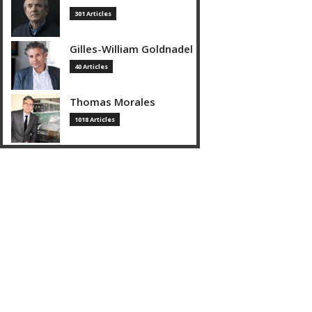
301 Articles
Gilles-William Goldnadel
40 Articles
Thomas Morales
1018 Articles