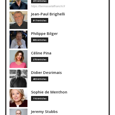
231 Articles
https://bennasarlaffranchi.fr
Jean-Paul Brighelli
817 Articles
Philippe Bilger
805 Articles
Céline Pina
273 Articles
Didier Desrimais
403 Articles
Sophie de Menthon
116 Articles
Jeremy Stubbs