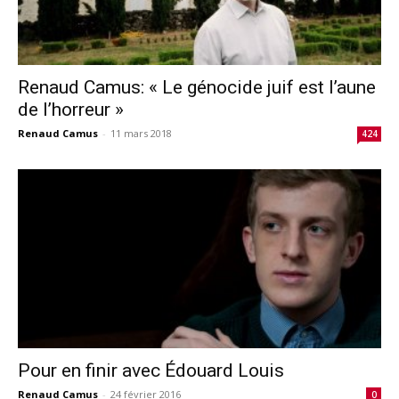
Renaud Camus: « Le génocide juif est l’aune
de l’horreur »
Renaud Camus
-
11 mars 2018
424
Pour en finir avec Édouard Louis
Renaud Camus
-
24 février 2016
0