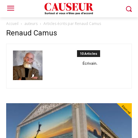
Accueil
auteurs
Articles écrits par Renaud Camus
Renaud Camus
10 Articles
Écrivain.
Abonné