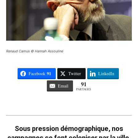
Renaud Camus © Hannah Assouline
91
Facebook
Twitter
LinkedIn
91
Email
PARTAGES
Sous pression démographique, nos
campagnes se font coloniser par la ville.