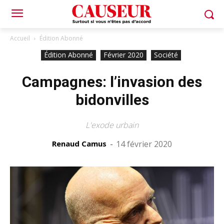
Accueil
Édition Abonné
Édition Abonné
Février 2020
Société
Campagnes: l’invasion des
bidonvilles
L'exode urbain
Renaud Camus
-
14 février 2020