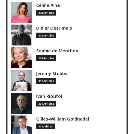
Céline Pina
273 Articles
Didier Desrimais
404 Articles
Sophie de Menthon
116 Articles
Jeremy Stubbs
351 Articles
Ivan Rioufol
301 Articles
Gilles-William Goldnadel
40 Articles