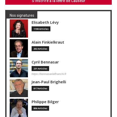
Nos signatures
Elisabeth Lévy
1190 Articles
Alain Finkielkraut
202 Articles
Cyril Bennasar
231 Articles
https://bennasarlaffranchi.fr
Jean-Paul Brighelli
817 Articles
Philippe Bilger
806 Articles