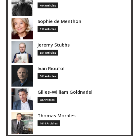
404 Articles
Sophie de Menthon
116 Articles
Jeremy Stubbs
351 Articles
Ivan Rioufol
301 Articles
Gilles-William Goldnadel
40 Articles
Thomas Morales
1019 Articles