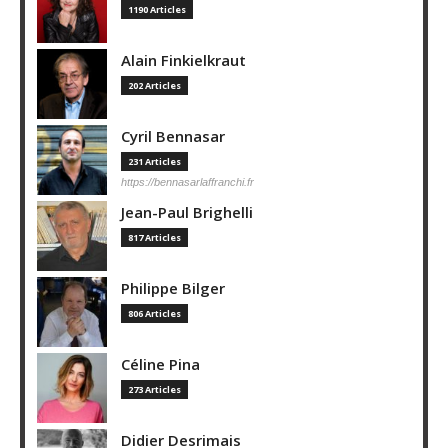
1190 Articles
Alain Finkielkraut
202 Articles
Cyril Bennasar
231 Articles
https://bennasarlaffranchi.fr
Jean-Paul Brighelli
817 Articles
Philippe Bilger
806 Articles
Céline Pina
273 Articles
Didier Desrimais