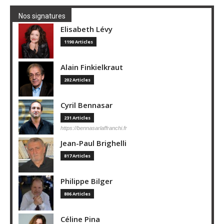
Nos signatures
Elisabeth Lévy
1190 Articles
Alain Finkielkraut
202 Articles
Cyril Bennasar
231 Articles
https://bennasarlaffranchi.fr
Jean-Paul Brighelli
817 Articles
Philippe Bilger
806 Articles
Céline Pina