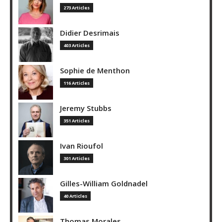
273 Articles
Didier Desrimais
403 Articles
Sophie de Menthon
116 Articles
Jeremy Stubbs
351 Articles
Ivan Rioufol
301 Articles
Gilles-William Goldnadel
40 Articles
Thomas Morales