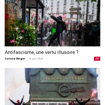
Antifascisme, une vertu illusoire ?
Corinne Berger
-
19 juin 2024
297