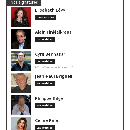
Nos signatures
Elisabeth Lévy
1190 Articles
Alain Finkielkraut
202 Articles
Cyril Bennasar
231 Articles
https://bennasarlaffranchi.fr
Jean-Paul Brighelli
817 Articles
Philippe Bilger
806 Articles
Céline Pina
273 Articles