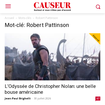
Accueil
Mots-clés
Robert Pattinson
Mot-clé: Robert Pattinson
Abonné
L’Odyssée de Christopher Nolan: une belle
bouse américaine
Jean-Paul Brighelli
-
30 juillet 2026
67