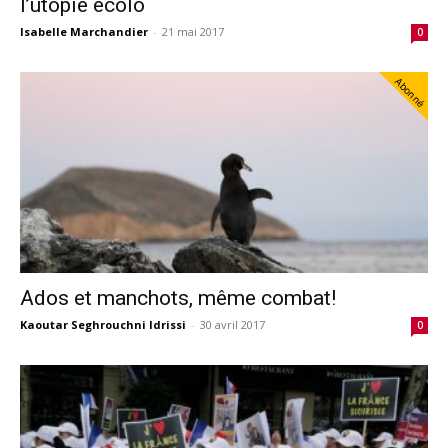
l’utopie écolo
Isabelle Marchandier
-
21 mai 2017
0
Abonné
Ados et manchots, même combat!
Kaoutar Seghrouchni Idrissi
-
30 avril 2017
0