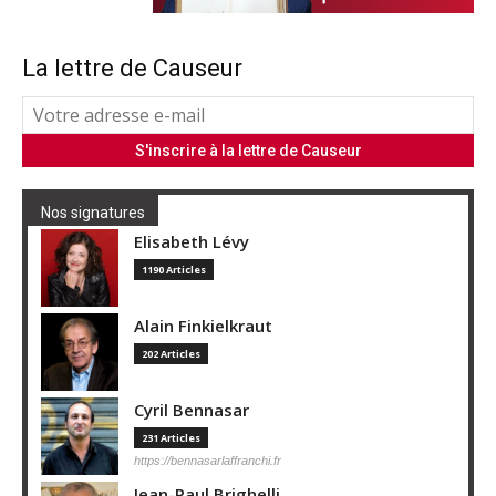
La lettre de Causeur
Nos signatures
Elisabeth Lévy
1190 Articles
Alain Finkielkraut
202 Articles
Cyril Bennasar
231 Articles
https://bennasarlaffranchi.fr
Jean-Paul Brighelli