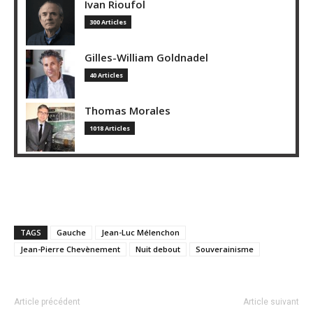
Ivan Rioufol
300 Articles
Gilles-William Goldnadel
40 Articles
Thomas Morales
1018 Articles
TAGS
Gauche
Jean-Luc Mélenchon
Jean-Pierre Chevènement
Nuit debout
Souverainisme
Article précédent
Article suivant