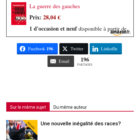
La guerre des gauches
Prix:
28,04 €
1 d'occasion et neuf
disponible à partir de
196
Facebook
Twitter
LinkedIn
196
Email
PARTAGES
Sur le même sujet
Du même auteur
Abonné
Une nouvelle inégalité des races?