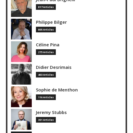
817 Articles
Philippe Bilger
805 Articles
Céline Pina
273 Articles
Didier Desrimais
403 Articles
Sophie de Menthon
116 Articles
Jeremy Stubbs
351 Articles