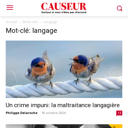
Accueil
Mots-clés
Langage
Mot-clé: langage
Un crime impuni: la maltraitance langagière
Philippe Delaroche
-
18 octobre 2024
12