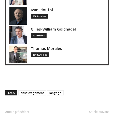
Ivan Rioufol
300 Articles
Gilles-William Goldnadel
40 Articles
Thomas Morales
1018 Articles
TAGS
ensauvagement
langage
Article précédent
Article suivant