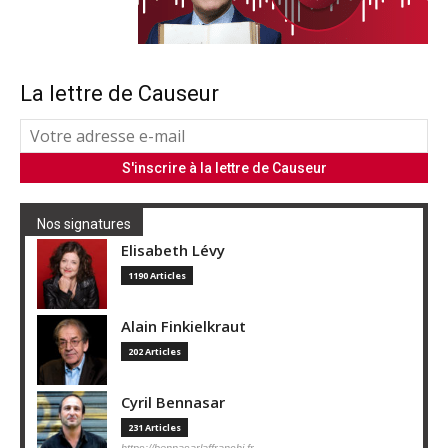
La lettre de Causeur
Nos signatures
Elisabeth Lévy
1190 Articles
Alain Finkielkraut
202 Articles
Cyril Bennasar
231 Articles
https://bennasarlaffranchi.fr