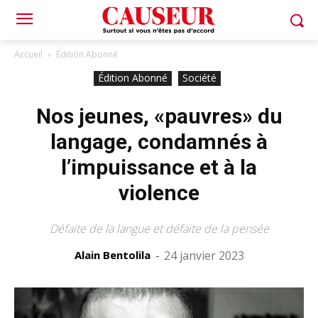
Accueil
Édition Abonné
Édition Abonné
Société
Nos jeunes, «pauvres» du
langage, condamnés à
l’impuissance et à la
violence
Défaite de la langue et défaite de la pensée
Alain Bentolila
-
24 janvier 2023