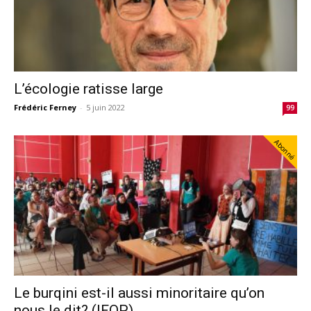
L’écologie ratisse large
Frédéric Ferney
-
5 juin 2022
99
Abonné
Le burqini est-il aussi minoritaire qu’on
nous le dit? (IFOP)