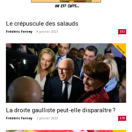
Le crépuscule des salauds
Frédéric Ferney
-
8 janvier 2023
333
Abonné
La droite gaulliste peut-elle disparaître ?
Frédéric Ferney
-
2 janvier 2023
378