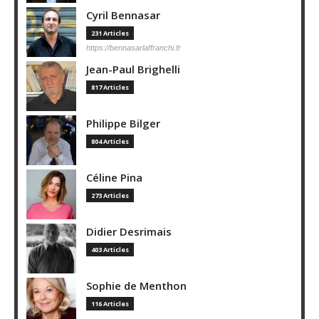
Cyril Bennasar
231 Articles
https://bennasarlaffranchi.fr
Jean-Paul Brighelli
817 Articles
Philippe Bilger
804 Articles
Céline Pina
273 Articles
Didier Desrimais
403 Articles
Sophie de Menthon
116 Articles