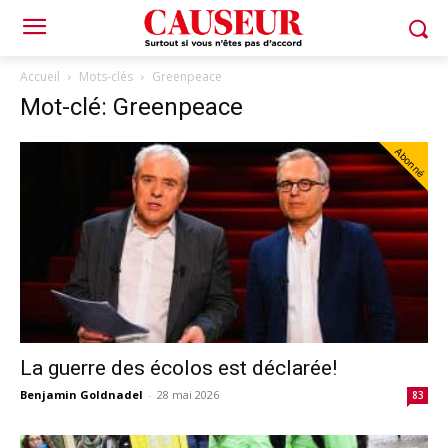
Accueil
Mots-clés
Greenpeace
Mot-clé: Greenpeace
Abonné
La guerre des écolos est déclarée!
Benjamin Goldnadel
-
28 mai 2026
83