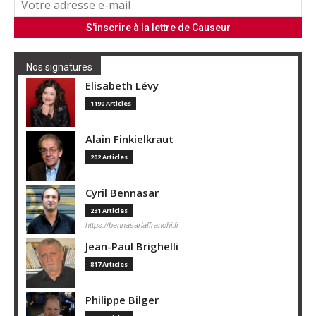
Nos signatures
Elisabeth Lévy
1190 Articles
Alain Finkielkraut
202 Articles
Cyril Bennasar
231 Articles
https://bennasarlaffranchi.fr
Jean-Paul Brighelli
817 Articles
Philippe Bilger