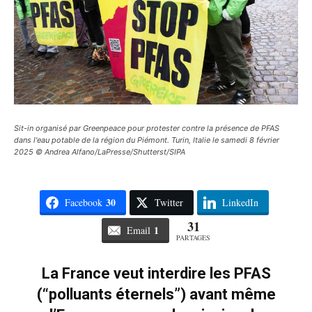
Sit-in organisé par Greenpeace pour protester contre la présence de PFAS
dans l'eau potable de la région du Piémont. Turin, Italie le samedi 8 février
2025 © Andrea Alfano/LaPresse/Shutterst/SIPA
30
Facebook
Twitter
LinkedIn
31
1
Email
PARTAGES
La France veut interdire les PFAS
(“polluants éternels”) avant même