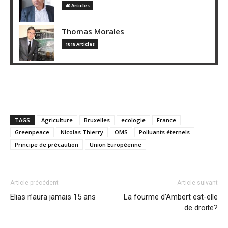
40 Articles
Thomas Morales
1018 Articles
TAGS
Agriculture
Bruxelles
ecologie
France
Greenpeace
Nicolas Thierry
OMS
Polluants éternels
Principe de précaution
Union Européenne
Article précédent
Article suivant
Elias n’aura jamais 15 ans
La fourme d’Ambert est-elle
de droite?