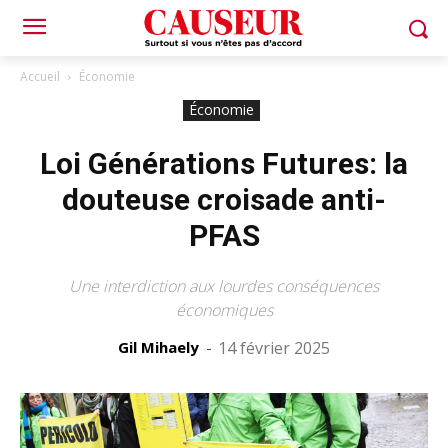
Accueil
Économie
Économie
Loi Générations Futures: la
douteuse croisade anti-
PFAS
Une interdiction aux lourdes conséquences
économiques
Gil Mihaely
-
14 février 2025