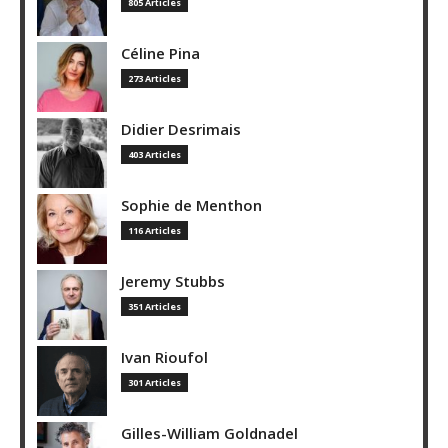
805 Articles
Céline Pina
273 Articles
Didier Desrimais
403 Articles
Sophie de Menthon
116 Articles
Jeremy Stubbs
351 Articles
Ivan Rioufol
301 Articles
Gilles-William Goldnadel