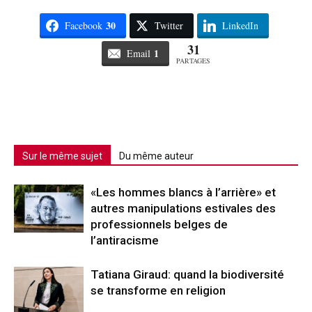
30
Facebook
Twitter
LinkedIn
31
1
Email
PARTAGES
Sur le même sujet
Du même auteur
«Les hommes blancs à l’arrière» et
autres manipulations estivales des
professionnels belges de
l’antiracisme
Tatiana Giraud: quand la biodiversité
se transforme en religion