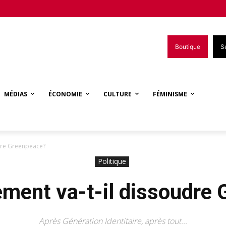
Boutique
S
MÉDIAS
ÉCONOMIE
CULTURE
FÉMINISME
dre Greenpeace?
Politique
ment va-t-il dissoudre
Après Génération Identitaire, après tout...