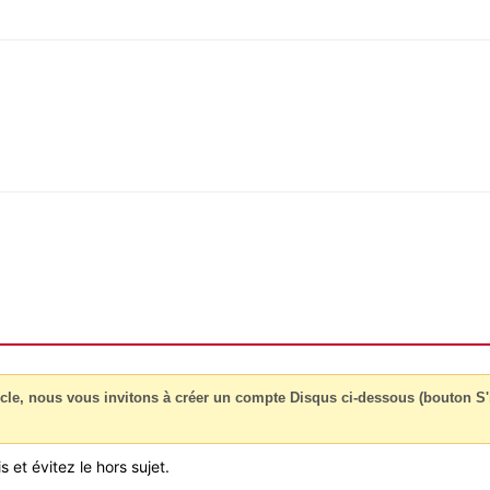
cle, nous vous invitons à créer un compte Disqus ci-dessous (bouton S'i
 et évitez le hors sujet.