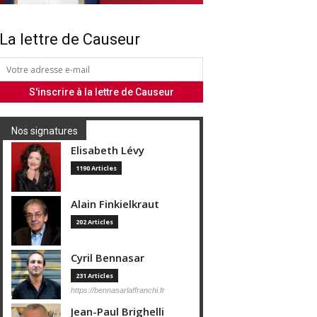
La lettre de Causeur
Nos signatures
Elisabeth Lévy
1190 Articles
Alain Finkielkraut
202 Articles
Cyril Bennasar
231 Articles
https://bennasarlaffranchi.fr
Jean-Paul Brighelli