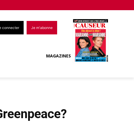
e connecter
Je m'abonne
MAGAZINES
 Greenpeace?