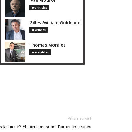
Ivan Rioufol
300 Articles
Gilles-William Goldnadel
40 Articles
Thomas Morales
1018 Articles
Article suivant
 la laïcité? Eh bien, cessons d’aimer les jeunes