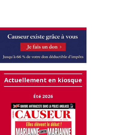
Actuellement en kiosque
Été 2026