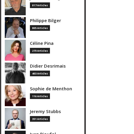
817 Articles
Philippe Bilger
805 Articles
Céline Pina
273 Articles
Didier Desrimais
403 Articles
Sophie de Menthon
116 Articles
Jeremy Stubbs
351 Articles