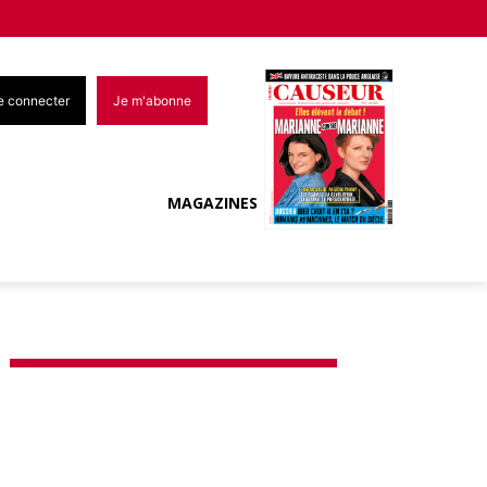
e connecter
Je m'abonne
MAGAZINES