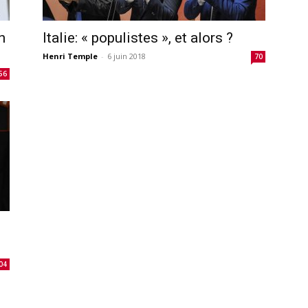
n
Italie: « populistes », et alors ?
Henri Temple
-
6 juin 2018
70
56
04