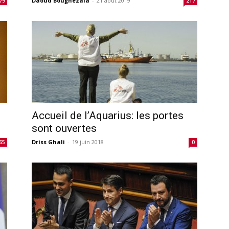
Daoud Boughezala
-
21 août 2019
79
217
Accueil de l’Aquarius: les portes
sont ouvertes
Driss Ghali
-
19 juin 2018
65
0