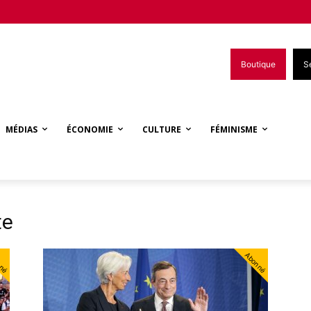
Boutique
S
MÉDIAS
ÉCONOMIE
CULTURE
FÉMINISME
te
nné
Abonné