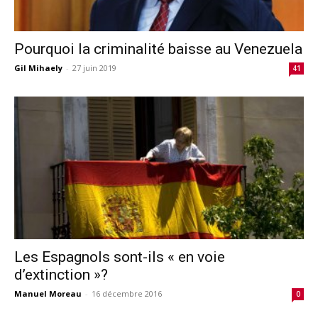
Pourquoi la criminalité baisse au Venezuela
Gil Mihaely
-
27 juin 2019
41
Les Espagnols sont-ils « en voie
d’extinction »?
Manuel Moreau
-
16 décembre 2016
0