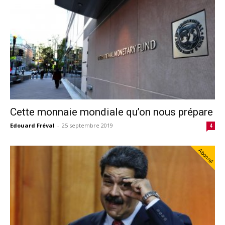
Cette monnaie mondiale qu’on nous prépare
Edouard Fréval
-
25 septembre 2019
4
Abonné