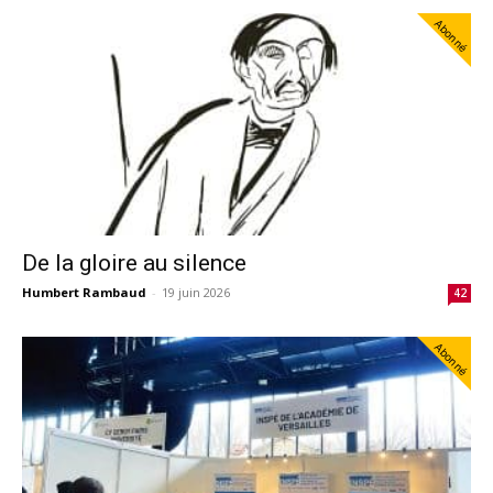
Abonné
De la gloire au silence
Humbert Rambaud
-
19 juin 2026
42
Abonné