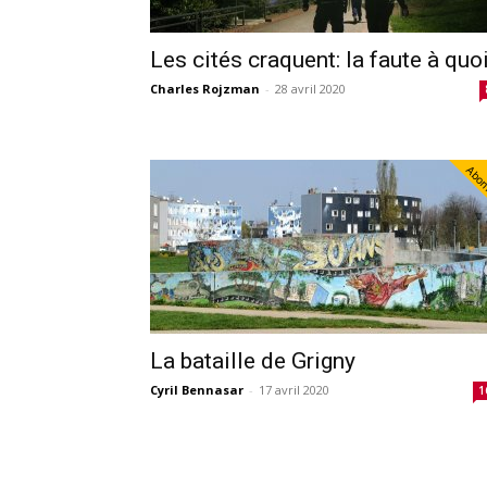
Les cités craquent: la faute à quo
Charles Rojzman
-
28 avril 2020
Abo
La bataille de Grigny
Cyril Bennasar
-
17 avril 2020
1