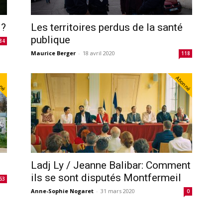
i?
Les territoires perdus de la santé
publique
84
Maurice Berger
-
18 avril 2020
118
nné
Abonné
Ladj Ly / Jeanne Balibar: Comment
ils se sont disputés Montfermeil
63
Anne-Sophie Nogaret
-
31 mars 2020
0