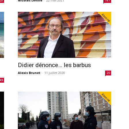
Nicolas Lévine
-
22 mai 2021
05
787
Abonné
Didier dénonce… les barbus
Alexis Brunet
-
11 juillet 2020
20
49
Abonné