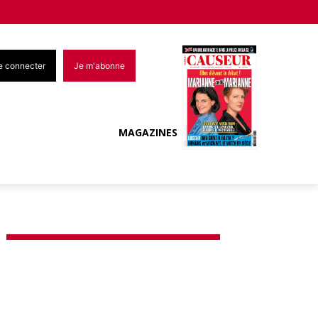
e connecter
Je m'abonne
MAGAZINES