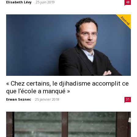
Elisabeth Lévy
-
25 juin 2019
48
Abonné
« Chez certains, le djihadisme accomplit ce
que l’école a manqué »
Erwan Seznec
-
25 janvier 2018
31