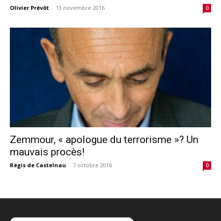
Olivier Prévôt
-
13 novembre 2016
0
Zemmour, « apologue du terrorisme »? Un
mauvais procès!
Régis de Castelnau
-
7 octobre 2016
0