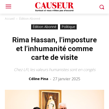
Accueil
Édition Abonné
Édition Abonné
Politique
Rima Hassan, l’imposture
et l’inhumanité comme
carte de visite
Chez LFI, les valeurs humanistes sont en congés
Céline Pina
-
27 janvier 2025