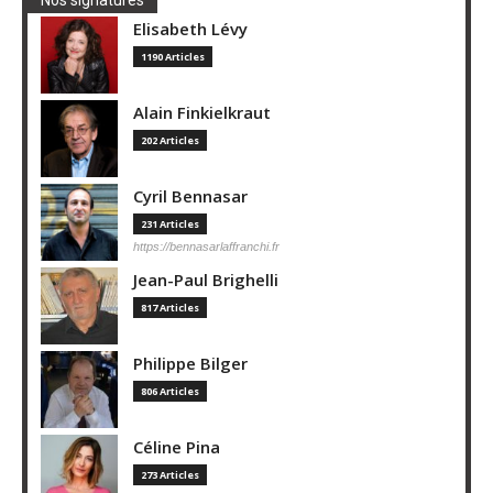
Elisabeth Lévy
1190 Articles
Alain Finkielkraut
202 Articles
Cyril Bennasar
231 Articles
https://bennasarlaffranchi.fr
Jean-Paul Brighelli
817 Articles
Philippe Bilger
806 Articles
Céline Pina
273 Articles