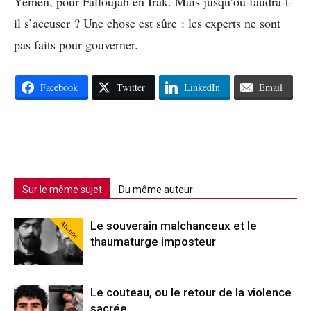
Yémen, pour Falloujah en Irak. Mais jusqu’où faudra-t-
il s’accuser ? Une chose est sûre : les experts ne sont
pas faits pour gouverner.
Facebook
Twitter
LinkedIn
Email
Sur le même sujet
Du même auteur
Abonné
Le souverain malchanceux et le
thaumaturge imposteur
Le couteau, ou le retour de la violence
sacrée