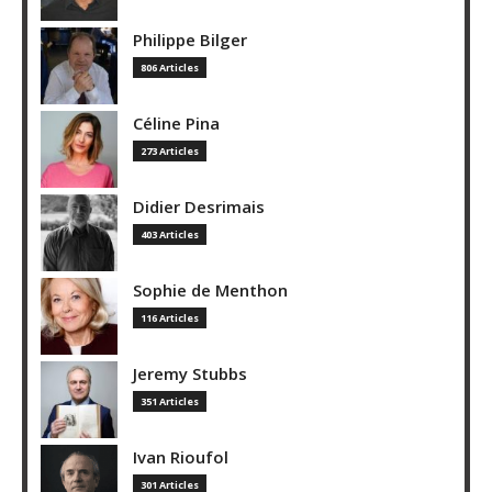
Philippe Bilger
806 Articles
Céline Pina
273 Articles
Didier Desrimais
403 Articles
Sophie de Menthon
116 Articles
Jeremy Stubbs
351 Articles
Ivan Rioufol
301 Articles