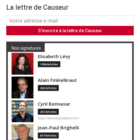
La lettre de Causeur
Nos signatures
Elisabeth Lévy
1190 Articles
Alain Finkielkraut
202 Articles
Cyril Bennasar
231 Articles
https://bennasarlaffranchi.fr
Jean-Paul Brighelli
817 Articles