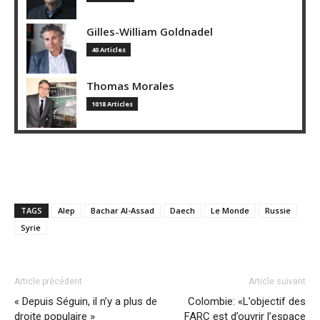
Gilles-William Goldnadel
40 Articles
Thomas Morales
1018 Articles
TAGS
Alep
Bachar Al-Assad
Daech
Le Monde
Russie
Syrie
Article précédent
Article suivant
« Depuis Séguin, il n’y a plus de
Colombie: «L’objectif des
droite populaire »
FARC est d’ouvrir l’espace