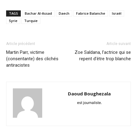
TAGS
Bachar Al-Assad
Daech
Fabrice Balanche
Israël
Syrie
Turquie
Article précédent
Article suivant
Martin Parr, victime
Zoe Saldana, l’actrice qui se
(consentante) des clichés
repent d’être trop blanche
antiracistes
Daoud Boughezala
est journaliste.