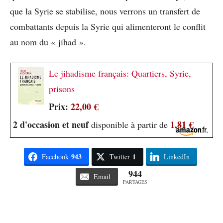
que la Syrie se stabilise, nous verrons un transfert de
combattants depuis la Syrie qui alimenteront le conflit
au nom du « jihad ».
Le jihadisme français: Quartiers, Syrie,
prisons
Prix:
22,00 €
2 d'occasion et neuf
1,81 €
disponible à partir de
943
1
Facebook
Twitter
LinkedIn
944
Email
PARTAGES