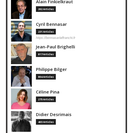
Alain Finkielkraut
202 Articles
Cyril Bennasar
231 Articles
https://bennasarlaffranchi.fr
Jean-Paul Brighelli
817 Articles
Philippe Bilger
804 Articles
Céline Pina
273 Articles
Didier Desrimais
403 Articles