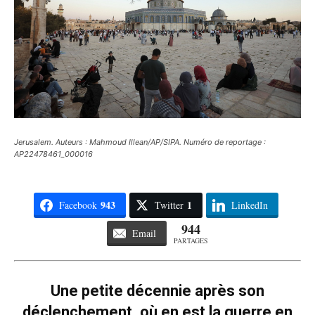
Jerusalem. Auteurs : Mahmoud Illean/AP/SIPA. Numéro de reportage :
AP22478461_000016
943
1
Facebook
Twitter
LinkedIn
944
Email
PARTAGES
Une petite décennie après son
déclenchement, où en est la guerre en