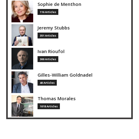
Sophie de Menthon
116 Articles
Jeremy Stubbs
351 Articles
Ivan Rioufol
300 Articles
Gilles-William Goldnadel
40 Articles
Thomas Morales
1018 Articles