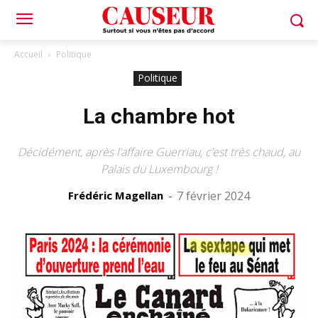
Accueil
Politique
Politique
La chambre hot
Décidément, après l’affaire Guerriau, c’est très chaud, au
Palais du Luxembourg !
Frédéric Magellan
-
7 février 2024