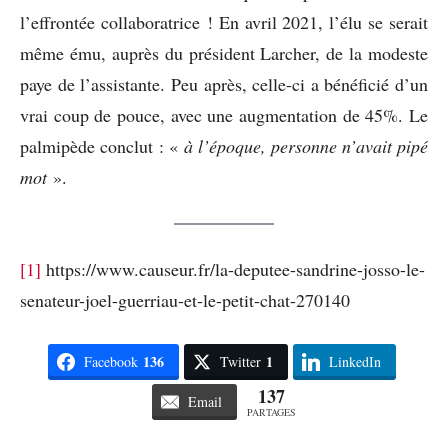
l’effrontée collaboratrice ! En avril 2021, l’élu se serait
même ému, auprès du président Larcher, de la modeste
paye de l’assistante. Peu après, celle-ci a bénéficié d’un
vrai coup de pouce, avec une augmentation de 45%. Le
palmipède conclut : «
à l’époque, personne n’avait pipé
mot
».
[1]
https://www.causeur.fr/la-deputee-sandrine-josso-le-
senateur-joel-guerriau-et-le-petit-chat-270140
136
1
Facebook
Twitter
LinkedIn
137
Email
PARTAGES