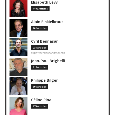
Elisabeth Lévy
1190 Articles
Alain Finkielkraut
202 Articles
Cyril Bennasar
231 Articles
https://bennasarlaffranchi.fr
Jean-Paul Brighelli
817 Articles
Philippe Bilger
806 Articles
Céline Pina
273 Articles