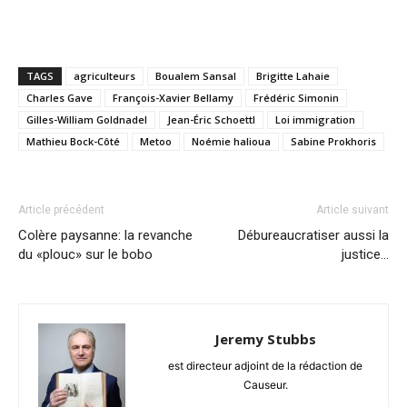
TAGS
agriculteurs
Boualem Sansal
Brigitte Lahaie
Charles Gave
François-Xavier Bellamy
Frédéric Simonin
Gilles-William Goldnadel
Jean-Éric Schoettl
Loi immigration
Mathieu Bock-Côté
Metoo
Noémie halioua
Sabine Prokhoris
Article précédent
Article suivant
Colère paysanne: la revanche
Débureaucratiser aussi la
du «plouc» sur le bobo
justice…
Jeremy Stubbs
est directeur adjoint de la rédaction de
Causeur.