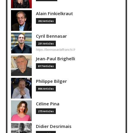
Alain Finkielkraut
202 Articles
Cyril Bennasar
231 Articles
https://bennasarlaffranchi.fr
Jean-Paul Brighelli
817 Articles
Philippe Bilger
806 Articles
Céline Pina
273 Articles
Didier Desrimais