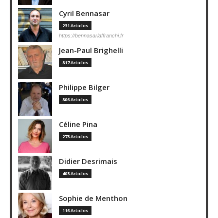
Cyril Bennasar
231 Articles
https://bennasarlaffranchi.fr
Jean-Paul Brighelli
817 Articles
Philippe Bilger
806 Articles
Céline Pina
273 Articles
Didier Desrimais
403 Articles
Sophie de Menthon
116 Articles