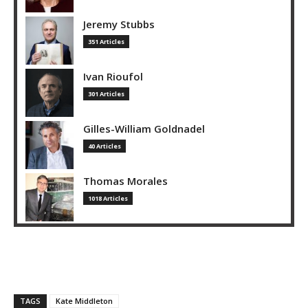
Jeremy Stubbs
351 Articles
Ivan Rioufol
301 Articles
Gilles-William Goldnadel
40 Articles
Thomas Morales
1018 Articles
TAGS
Kate Middleton