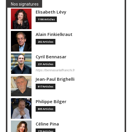
Nos signatures
Elisabeth Lévy
1190 Articles
Alain Finkielkraut
202 Articles
Cyril Bennasar
231 Articles
https://bennasarlaffranchi.fr
Jean-Paul Brighelli
817 Articles
Philippe Bilger
805 Articles
Céline Pina
273 Articles