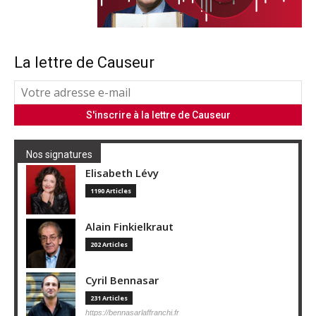
La lettre de Causeur
Nos signatures
Elisabeth Lévy
1190 Articles
Alain Finkielkraut
202 Articles
Cyril Bennasar
231 Articles
https://bennasarlaffranchi.fr