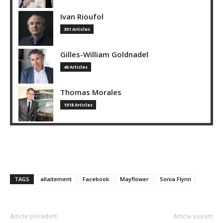
Ivan Rioufol
301 Articles
Gilles-William Goldnadel
40 Articles
Thomas Morales
1018 Articles
TAGS
allaitement
Facebook
Mayflower
Sonia Flynn
Article précédent
Article suivant