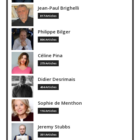
Jean-Paul Brighelli
817 Articles
Philippe Bilger
806 Articles
Céline Pina
273 Articles
Didier Desrimais
404 Articles
Sophie de Menthon
116 Articles
Jeremy Stubbs
351 Articles