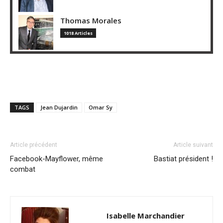
Thomas Morales
1018 Articles
TAGS
Jean Dujardin
Omar Sy
Article précédent
Article suivant
Facebook-Mayflower, même
Bastiat président !
combat
Isabelle Marchandier