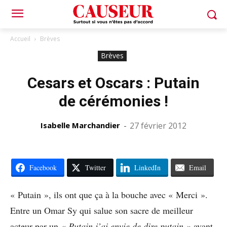
Accueil
Brèves
Brèves
Cesars et Oscars : Putain
de cérémonies !
Isabelle Marchandier
-
27 février 2012
Facebook
Twitter
LinkedIn
Email
« Putain », ils ont que ça à la bouche avec « Merci ».
Entre un Omar Sy qui salue son sacre de meilleur
acteur par un
« Putain j’ai envie de dire putain »
avant