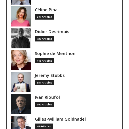
Céline Pina
273 Articles
Didier Desrimais
403 Articles
Sophie de Menthon
116 Articles
Jeremy Stubbs
351 Articles
Ivan Rioufol
300 Articles
Gilles-William Goldnadel
40 Articles