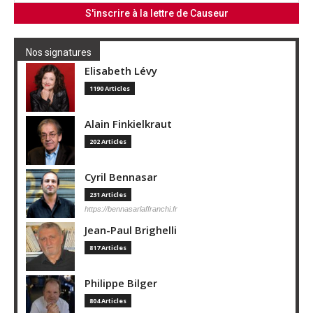
Nos signatures
Elisabeth Lévy
1190 Articles
Alain Finkielkraut
202 Articles
Cyril Bennasar
231 Articles
https://bennasarlaffranchi.fr
Jean-Paul Brighelli
817 Articles
Philippe Bilger
804 Articles