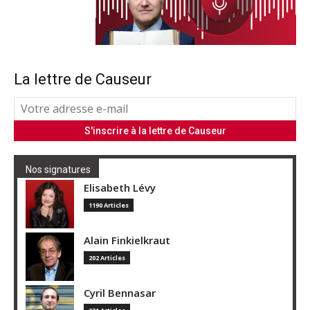
La lettre de Causeur
Nos signatures
Elisabeth Lévy
1190 Articles
Alain Finkielkraut
202 Articles
Cyril Bennasar