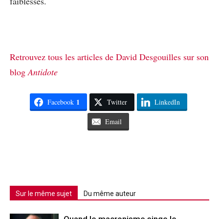
faiblesses.
Retrouvez tous les articles de David Desgouilles sur son
blog
Antidote
1
Facebook
Twitter
LinkedIn
Email
Sur le même sujet
Du même auteur
Quand le macronisme singe le