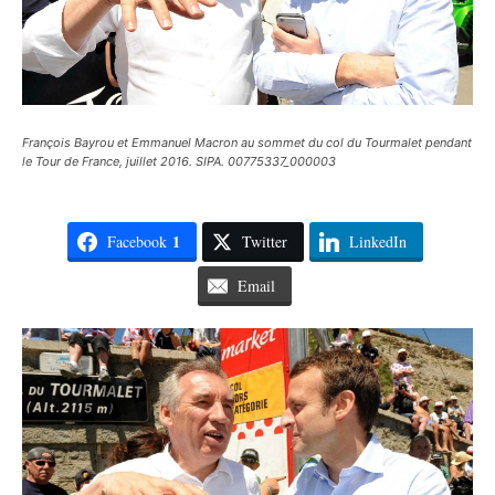
François Bayrou et Emmanuel Macron au sommet du col du Tourmalet pendant
le Tour de France, juillet 2016. SIPA. 00775337_000003
1
Facebook
Twitter
LinkedIn
Email