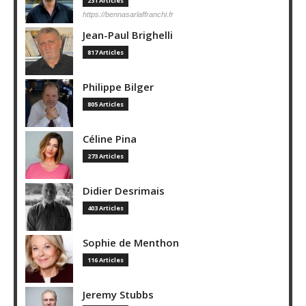
231 Articles
https://bennasarlaffranchi.fr
Jean-Paul Brighelli
817 Articles
Philippe Bilger
805 Articles
Céline Pina
273 Articles
Didier Desrimais
403 Articles
Sophie de Menthon
116 Articles
Jeremy Stubbs