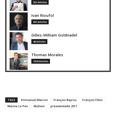
351 Articles
Ivan Rioufol
301 Articles
Gilles-William Goldnadel
40 Articles
Thomas Morales
1018 Articles
TAGS
Emmanuel Macron
François Bayrou
François Fillon
Marine Le Pen
MoDem
présidentielle 2017