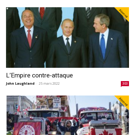
Abonné
L’Empire contre-attaque
John Laughland
-
25 mars 2022
303
Abonné