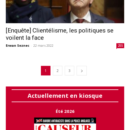
[Enquête] Clientélisme, les politiques se
voilent la face
Erwan Seznec
-
22 mars 2022
255
1
2
3
Actuellement en kiosque
Été 2026