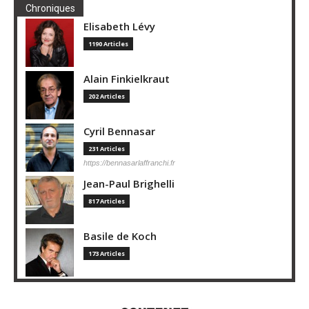
Chroniques
Elisabeth Lévy
1190 Articles
Alain Finkielkraut
202 Articles
Cyril Bennasar
231 Articles
https://bennasarlaffranchi.fr
Jean-Paul Brighelli
817 Articles
Basile de Koch
173 Articles