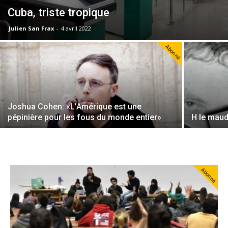
Cuba, triste tropique
Julien San Frax
-
4 avril 2022
Abonné
Joshua Cohen: «L’Amérique est une
pépinière pour les fous du monde entier»
H le maud
Abonné