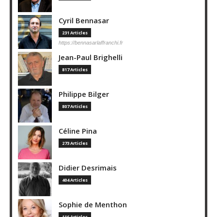
Cyril Bennasar
231 Articles
https://bennasarlaffranchi.fr
Jean-Paul Brighelli
817 Articles
Philippe Bilger
807 Articles
Céline Pina
273 Articles
Didier Desrimais
404 Articles
Sophie de Menthon
116 Articles