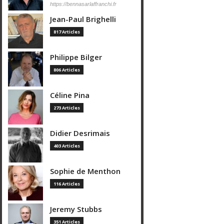
https://bennasarlaffranchi.fr
Jean-Paul Brighelli
817 Articles
Philippe Bilger
806 Articles
Céline Pina
273 Articles
Didier Desrimais
403 Articles
Sophie de Menthon
116 Articles
Jeremy Stubbs
351 Articles