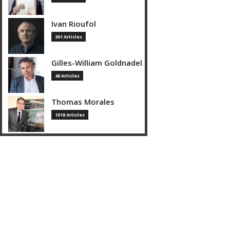
Ivan Rioufol
301 Articles
Gilles-William Goldnadel
40 Articles
Thomas Morales
1018 Articles