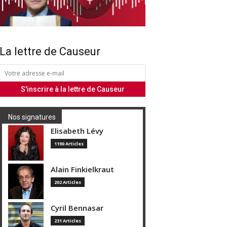
La lettre de Causeur
Nos signatures
Elisabeth Lévy
1190 Articles
Alain Finkielkraut
202 Articles
Cyril Bennasar
231 Articles