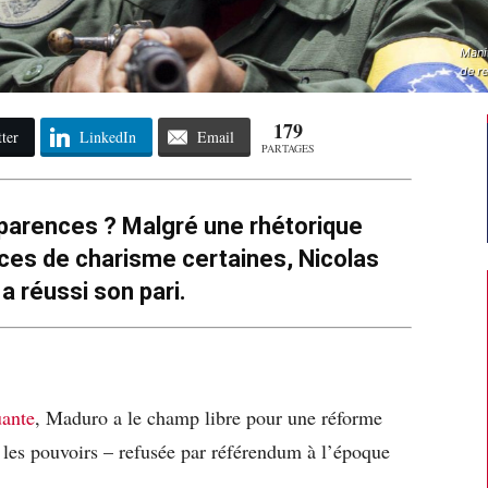
Mani
de r
179
ter
LinkedIn
Email
PARTAGES
pparences ? Malgré une rhétorique
ces de charisme certaines, Nicolas
a réussi son pari.
uante
, Maduro a le champ libre pour une réforme
s les pouvoirs – refusée par référendum à l’époque