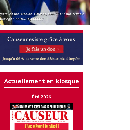
festation pro-Maduro, Caracas, août 2017. Sipa. Numéro
eportage : 00818314_000008.
Actuellement en kiosque
Été 2026