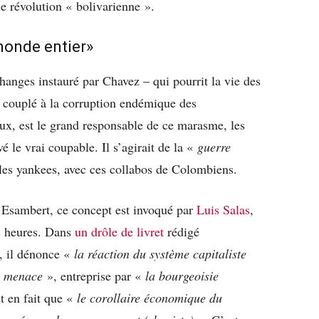
lle révolution « bolivarienne ».
monde entier»
changes instauré par Chavez – qui pourrit la vie des
 couplé à la corruption endémique des
eaux, est le grand responsable de ce marasme, les
 le vrai coupable. Il s’agirait de la «
guerre
les yankees, avec ces collabos de Colombiens.
d Esambert, ce concept est invoqué par
Luis Salas
,
s heures. Dans
un drôle de livret
rédigé
n, il dénonce «
la réaction du système capitaliste
le menace
», entreprise par «
la
bourgeoisie
st en fait que «
le corollaire économique du