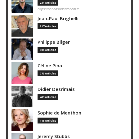
231 Articles
https://bennasarlaffranchi.fr
Jean-Paul Brighelli
817 Articles
Philippe Bilger
806 Articles
Céline Pina
273 Articles
Didier Desrimais
403 Articles
Sophie de Menthon
116 Articles
Jeremy Stubbs