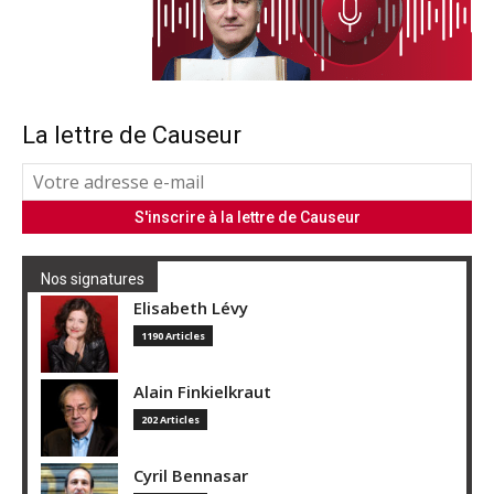
La lettre de Causeur
Nos signatures
Elisabeth Lévy
1190 Articles
Alain Finkielkraut
202 Articles
Cyril Bennasar