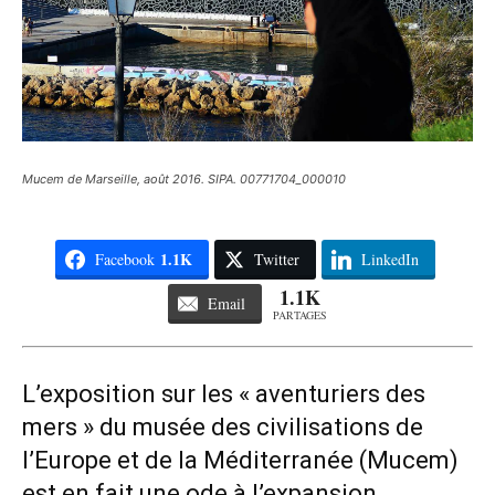
Mucem de Marseille, août 2016. SIPA. 00771704_000010
1.1K
Facebook
Twitter
LinkedIn
1.1K
Email
PARTAGES
L’exposition sur les « aventuriers des
mers » du musée des civilisations de
l’Europe et de la Méditerranée (Mucem)
est en fait une ode à l’expansion