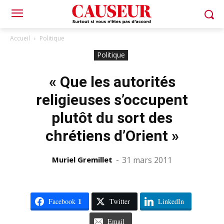
Accueil
Politique
Politique
« Que les autorités
religieuses s’occupent
plutôt du sort des
chrétiens d’Orient »
Muriel Gremillet
-
31 mars 2011
1
Facebook
Twitter
LinkedIn
Email