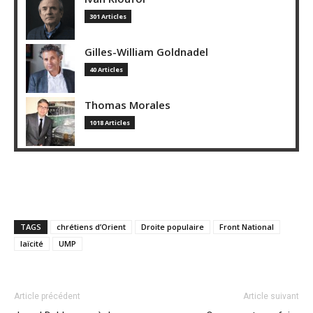
301 Articles
Gilles-William Goldnadel
40 Articles
Thomas Morales
1018 Articles
TAGS
chrétiens d’Orient
Droite populaire
Front National
laïcité
UMP
Article précédent
Article suivant