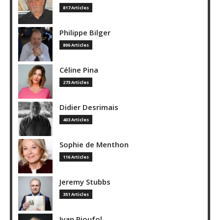
817 Articles
Philippe Bilger
806 Articles
Céline Pina
273 Articles
Didier Desrimais
403 Articles
Sophie de Menthon
116 Articles
Jeremy Stubbs
351 Articles
Ivan Rioufol