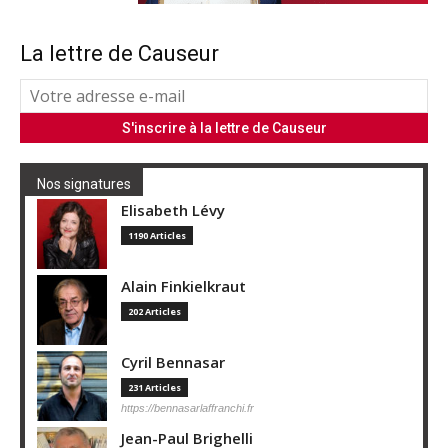
La lettre de Causeur
Nos signatures
Elisabeth Lévy
1190 Articles
Alain Finkielkraut
202 Articles
Cyril Bennasar
231 Articles
https://bennasarlaffranchi.fr
Jean-Paul Brighelli