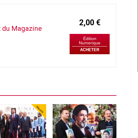
2,00 €
it du Magazine
Édition
Numerique
ACHETER
Abonné