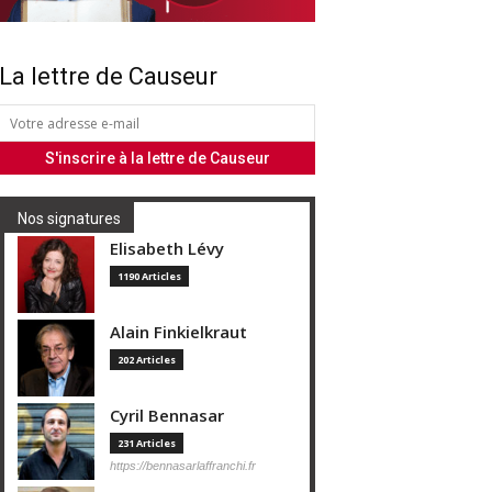
La lettre de Causeur
Nos signatures
Elisabeth Lévy
1190 Articles
Alain Finkielkraut
202 Articles
Cyril Bennasar
231 Articles
https://bennasarlaffranchi.fr