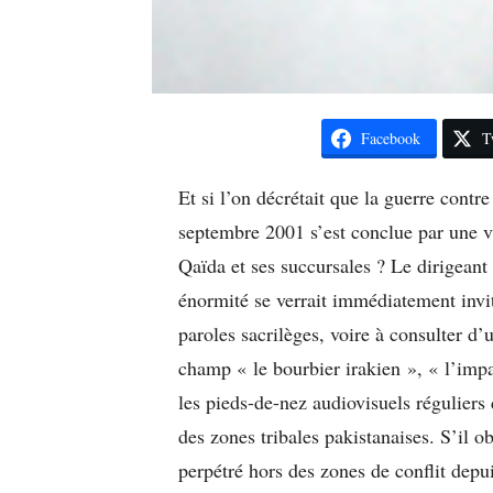
Facebook
T
Et si l’on décrétait que la guerre contr
septembre 2001 s’est conclue par une v
Qaïda et ses succursales ? Le dirigeant
énormité se verrait immédiatement invit
paroles sacrilèges, voire à consulter d’
champ « le bourbier irakien », « l’impa
les pieds-de-nez audiovisuels régulier
des zones tribales pakistanaises. S’il o
perpétré hors des zones de conflit depui