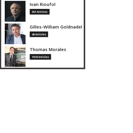
Ivan Rioufol
301 Articles
Gilles-William Goldnadel
40 Articles
Thomas Morales
1018 Articles