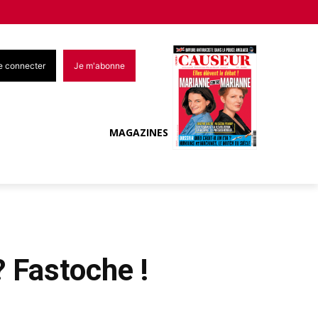
e connecter
Je m'abonne
MAGAZINES
? Fastoche !