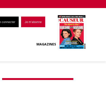
e connecter
Je m'abonne
MAGAZINES