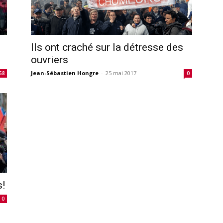
Ils ont craché sur la détresse des
ouvriers
Jean-Sébastien Hongre
-
25 mai 2017
58
0
s!
0