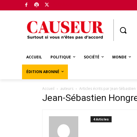
Boutique
ACCUEIL
POLITIQUE
SOCIÉTÉ
MONDE
ÉDITION ABONNÉ
Accueil
auteurs
Articles écrits par Jean-Sébastie
Jean-Sébastien Hongr
4 Articles