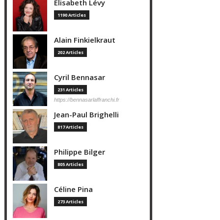
Elisabeth Lévy
1190 Articles
Alain Finkielkraut
202 Articles
Cyril Bennasar
231 Articles
https://bennasarlaffranchi.fr
Jean-Paul Brighelli
817 Articles
Philippe Bilger
805 Articles
Céline Pina
273 Articles