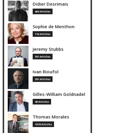
Didier Desrimais
403 Articles
Sophie de Menthon
116 Articles
Jeremy Stubbs
351 Articles
Ivan Rioufol
301 Articles
Gilles-William Goldnadel
40 Articles
Thomas Morales
1018 Articles