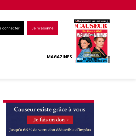
e connecter
Je m'abonne
MAGAZINES