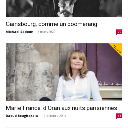
Gainsbourg, comme un boomerang
Michael Sadoun
-
6 mars 2020
70
Abonné
Marie France: d’Oran aux nuits parisiennes
Daoud Boughezala
-
19 octobre 2019
18