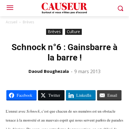
Accueil
Brèves
Brèves
Culture
Schnock n°6 : Gainsbarre à
la barre !
Daoud Boughezala
-
9 mars 2013
Facebook
Twitter
LinkedIn
Email
L’ennui avec
Schnock
, c’est que chacun de ses numéros est un obstacle
tenace à la morosité et au mauvais esprit qui nous servent parfois de parades