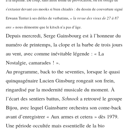
à la déprime. Du coup, sans autre forme de provocation, on est obligé de
s’extasier devant ces mooks si bien chiadés : du dessin de couverture signé
Erwann Terrier à ses drôles de verbatims,
« la revue des vieux de 27 à 87
ans »
nous démontre que le kitsch n’a pas d’âge.
Depuis mercredi, Serge Gainsbourg est à l’honneur du
numéro de printemps, la clope et la barbe de trois jours
au vent, avec comme inévitable légende : « La
Nostalgie, camarades ! ».
Au programme, back to the seventies, lorsque le quasi
quinquagénaire Lucien Ginsburg rongeait son frein,
ringardisé par la modernité musicale du moment. À
l’écart des sentiers battus,
Schnock
a retrouvé le groupe
Bijou, avec lequel Gainsbarre orchestra son come-back
avant d’enregistrer « Aux armes et cetera » dès 1979.
Une période occultée mais essentielle de la bio