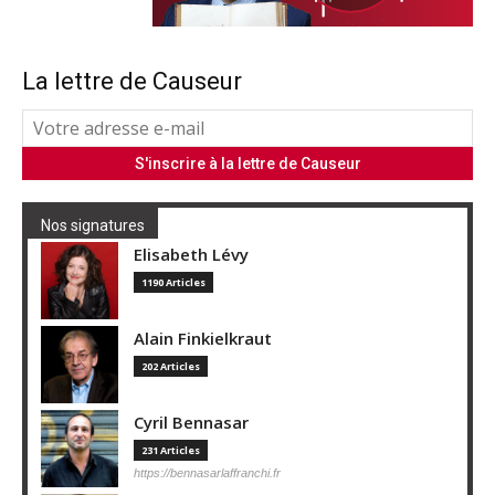
La lettre de Causeur
Nos signatures
Elisabeth Lévy
1190 Articles
Alain Finkielkraut
202 Articles
Cyril Bennasar
231 Articles
https://bennasarlaffranchi.fr