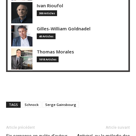
Ivan Rioufol
300 Articles
Gilles-William Goldnadel
40 Articles
Thomas Morales
1018 Articles
TAGS
Schnock
Serge Gainsbourg
Article précédent
Article suivant