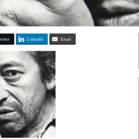
witter
LinkedIn
Email