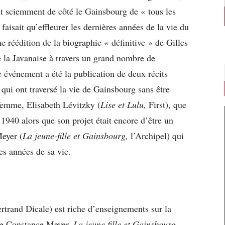
ait sciemment de côté le Gainsbourg de « tous les
e faisait qu’effleurer les dernières années de la vie du
 réédition de la biographie « définitive » de Gilles
de la Javanaise à travers un grand nombre de
 événement a été la publication de deux récits
qui ont traversé la vie de Gainsbourg sans être
femme, Elisabeth Lévitzky (
Lise et Lulu,
First), que
 1940 alors que son projet était encore d’être un
Meyer (
La jeune-fille et Gainsbourg,
l’Archipel) qui
es années de sa vie.
ertrand Dicale) est riche d’enseignements sur la
 de Constance Meyer,
La jeune fille et Gainsbourg,