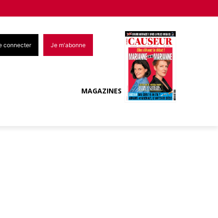
e connecter
Je m'abonne
MAGAZINES