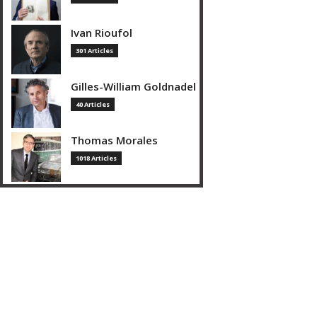
Ivan Rioufol
301 Articles
Gilles-William Goldnadel
40 Articles
Thomas Morales
1018 Articles