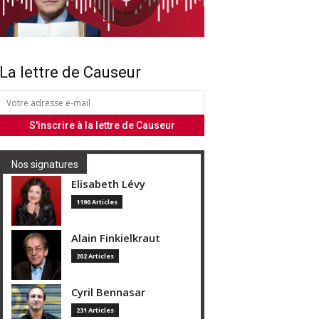
La lettre de Causeur
Nos signatures
Elisabeth Lévy
1190 Articles
Alain Finkielkraut
202 Articles
Cyril Bennasar
231 Articles