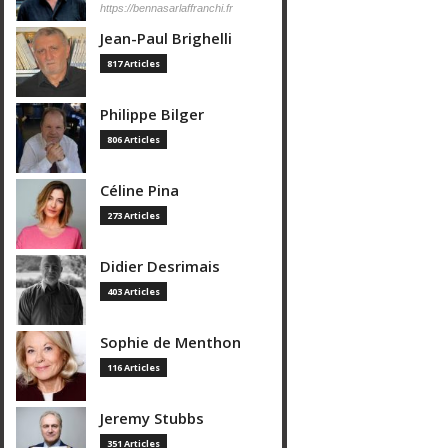
https://bennasarlaffranchi.fr
Jean-Paul Brighelli
817 Articles
Philippe Bilger
806 Articles
Céline Pina
273 Articles
Didier Desrimais
403 Articles
Sophie de Menthon
116 Articles
Jeremy Stubbs
351 Articles