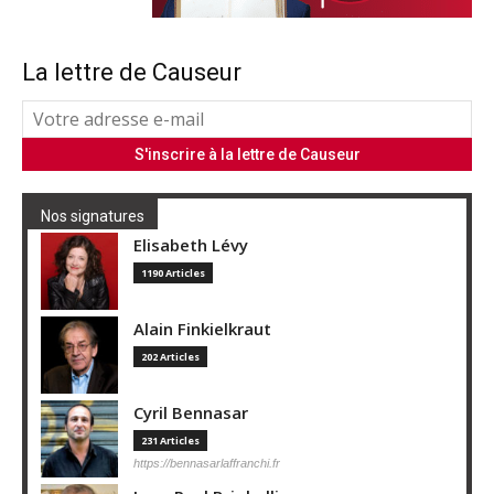
La lettre de Causeur
Nos signatures
Elisabeth Lévy
1190 Articles
Alain Finkielkraut
202 Articles
Cyril Bennasar
231 Articles
https://bennasarlaffranchi.fr