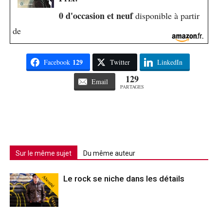
0 d'occasion et neuf
disponible à partir
de
129
Facebook
Twitter
LinkedIn
129
Email
PARTAGES
Sur le même sujet
Du même auteur
Abonné
Le rock se niche dans les détails