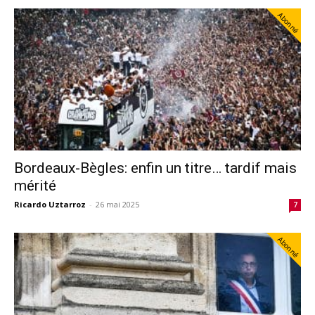
Abonné
Bordeaux-Bègles: enfin un titre… tardif mais
mérité
Ricardo Uztarroz
-
26 mai 2025
7
Abonné