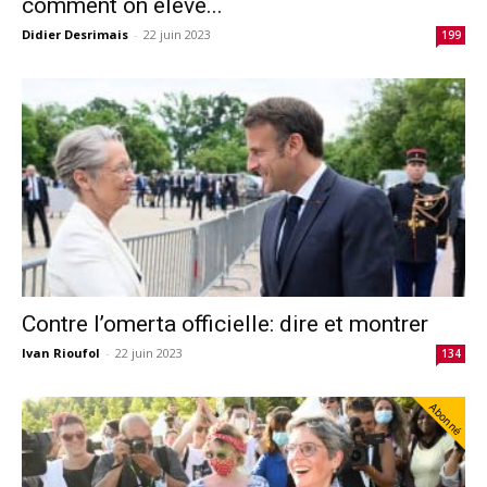
comment on élève...
Didier Desrimais
-
22 juin 2023
199
Contre l’omerta officielle: dire et montrer
Ivan Rioufol
-
22 juin 2023
134
Abonné